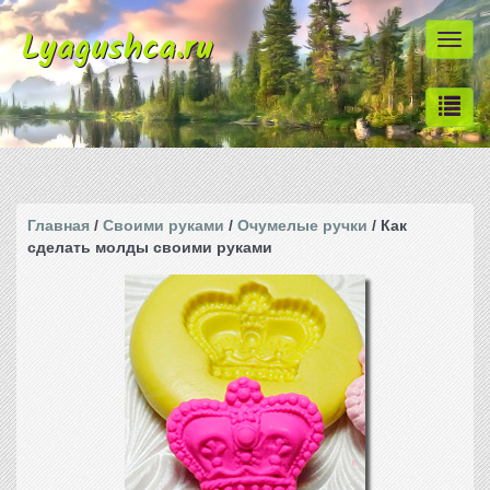
Lyagushca.ru
Togg
navi
Главная
/
Своими руками
/
Очумелые ручки
/ Как
сделать молды своими руками