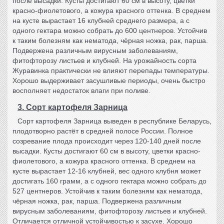
после высадки. Кусты достигают 60 см в высоту, цветки
красно-фиолетового, а кожура красного оттенка. В среднем
на кусте вырастает 16 клубней среднего размера, а с
одного гектара можно собрать до 600 центнеров. Устойчив
к таким болезням как нематода, чёрная ножка, рак, парша.
Подвержена различным вирусным заболеваниям,
фитофторозу листьев и клубней. На урожайность сорта
Журавинка практически не влияют перепады температуры.
Хорошо выдерживает засушливые периоды, очень быстро
восполняет недостаток влаги при поливе.
3. Сорт картофеля Зарница
Сорт картофеля
Зарница выведен в республике Беларусь,
плодотворно растёт в средней полосе России. Полное
созревание плода происходит через 120-140 дней после
высадки. Кусты достигают 60 см в высоту, цветки красно-
фиолетового, а кожура красного оттенка. В среднем на
кусте вырастает 12-16 клубней, вес одного клубня может
достигать 160 грамм, а с одного гектара можно собрать до
527 центнеров. Устойчив к таким болезням как нематода,
чёрная ножка, рак, парша. Подвержена различным
вирусным заболеваниям, фитофторозу листьев и клубней.
Отличается отличной устойчивостью к засухе. Хорошо