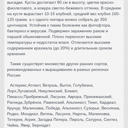
высадки. Кусты достигают 80 см в высоту, цветки красно-
фиолетового, а кожура светло-бежевого оттенка. В среднем
на кусте вырастает 10-15 клубней, средний вес клубня 100-
120 грамм, а с одного гектара можно собрать до 350
центнеров. Устойчив к таким болезням как фитофтора,
бактериоз и вирусам. Подвержен заражению раком и
паршой обыкновенной. Плохо переносит высокие
температуры и недостаток влаги. Отличается высоким
содержанием крахмала (до 20%) и длительным сроком
хранения.
Также существует множество других ранних сортов,
рекомендованных к выращиванию в разных регионах
России:
Астерикс,Атлант, Ветразь, Выток, Голубизна,
Лорх,Луговской, Никулинский, Блакит,
Пикассо,Прибрежный, Ласунак, Аврора, Принеманский,
Рагнеда,Зубрёнок, Раменский, Альпинист, Темп, Кардиал,
Крунур, Малиновка, Победа, Альпинист, Сузорье, Веснянка,
Родео, Мондиал, Витязь, Ласунок, Нарочь, Малиновка,
Тетерев, Агрия, Загадка Питера, Пироль, Сатурна, Синтез,
Чайка, Явир, Бернадет.