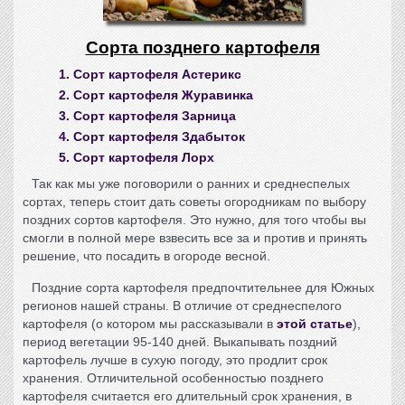
Сорта позднего картофеля
1. Сорт картофеля Астерикс
2. Сорт картофеля Журавинка
3. Сорт картофеля Зарница
4. Сорт картофеля Здабыток
5. Сорт картофеля Лорх
Так как мы уже поговорили о ранних и среднеспелых
сортах, теперь стоит дать
советы огородникам
по выбору
поздних сортов картофеля
. Это нужно, для того чтобы вы
смогли в полной мере взвесить все за и против и принять
решение,
что посадить в огороде весной
.
Поздние сорта картофеля
предпочтительнее для Южных
регионов нашей страны. В отличие от среднеспелого
картофеля (о котором мы рассказывали в
этой статье
),
период вегетации 95-140 дней. Выкапывать
поздний
картофель
лучше в сухую погоду, это продлит срок
хранения. Отличительной особенностью
позднего
картофеля
считается его длительный срок хранения, в