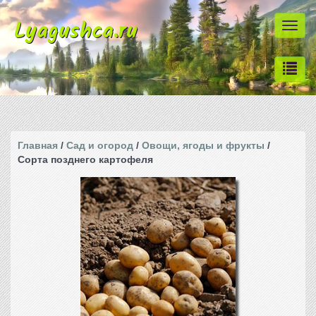
Lyagushca.ru
Togg
navi
Главная
/
Сад и огород
/
Овощи, ягоды и фрукты
/
Сорта позднего картофеля