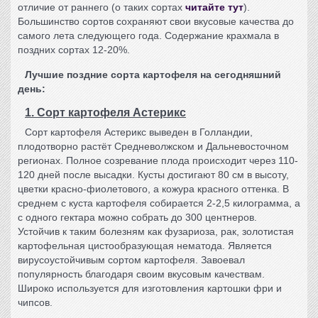
отличие от раннего (о таких сортах
читайте тут
).
Большинство сортов сохраняют свои вкусовые качества до
самого лета следующего года. Содержание крахмала в
поздних сортах 12-20%.
Лучшие
поздние сорта картофеля
на сегодняшний
день:
1. Сорт картофеля Астерикс
Сорт картофеля
Астерикс выведен в Голландии,
плодотворно растёт Средневолжском и Дальневосточном
регионах. Полное созревание плода происходит через 110-
120 дней после высадки. Кусты достигают 80 см в высоту,
цветки красно-фиолетового, а кожура красного оттенка. В
среднем с куста картофеля собирается 2-2,5 килограмма, а
с одного гектара можно собрать до 300 центнеров.
Устойчив к таким болезням как фузариоза, рак, золотистая
картофельная цистообразующая нематода. Является
вирусоустойчивым сортом картофеля. Завоевал
популярность благодаря своим вкусовым качествам.
Широко используется для изготовления картошки фри и
чипсов.