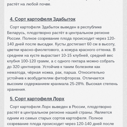
растёт на любой почве.
4. Сорт картофеля Здабыток
Сорт картофеля
Здабыток выведен в республике
Беларусь, плодотворно растёт в центральном регионе
России. Полное созревание плода происходит через 120-
140 дней после высадки. Кусты достигают 60 см в высоту,
цветки красно-фиолетового, а кожура красного оттенка. В
среднем на кусте вырастает 10-15 клубней, средний вес
клубня 100-120 грамм, а с одного гектара можно собрать
до 320 центнеров. Устойчив к таким болезням как
нематода, чёрная ножка, рак, парша. Относительно
устойчив к возбудителям фитофтороза. Отличается
высоким содержанием крахмала 25-28%. Высокая степень
хранения.
5. Сорт картофеля Лорх
Сорт картофеля Лорх
выведен в России, плодотворно
растёт в центральном регионе нашей страны. Является
одним из самых старых сортов картофеля. Полное
созревание плода происходит через 120-140 дней после