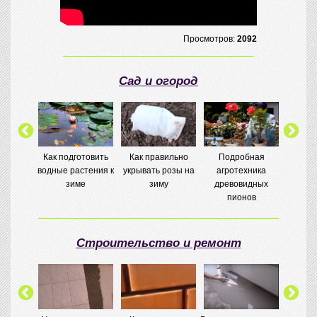
Просмотров:
2092
Сад и огород
вание
Как подготовить
Как правильно
Подробная
Сидерат
ба
водные растения к
укрывать розы на
агротехника
м почек
зиме
зиму
древовидных
пионов
Строительство и ремонт