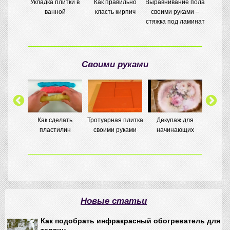
льное
Укладка плитки в
Как правильно
Выравнивание пола
Укладка
ние в
ванной
класть кирпич
своими руками –
пола, 
нии.
стяжка под ламинат
по 
тена
Своими руками
ножить
Как сделать
Тротуарная плитка
Декупаж для
Ориг
ю в
пластилин
своими руками
начинающих
кормуш
условиях
Новые статьи
Как подобрать инфракрасный обогреватель для