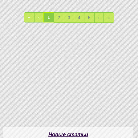
«
‹
1
2
3
4
5
›
»
Новые статьи