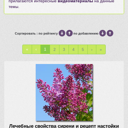
прилагаются интересные
видеоматериалы
на данные
темы.
Сортировать : по рейтингу
по добавлению
«
‹
1
2
3
4
5
›
»
Лечебные свойства сирени и рецепт настойки