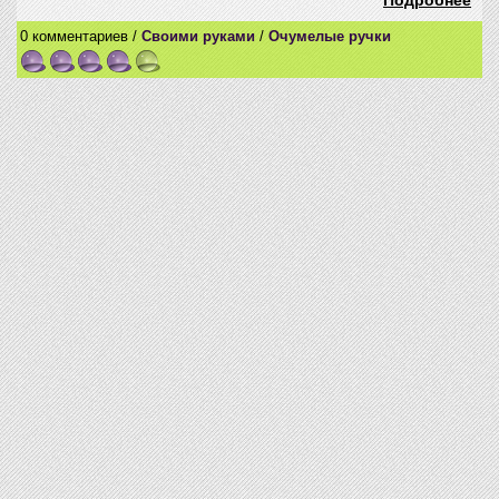
Подробнее
0 комментариев /
Своими руками
/
Очумелые ручки