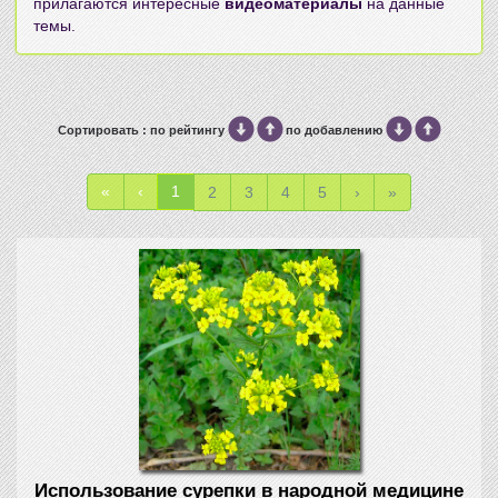
прилагаются интересные
видеоматериалы
на данные
темы.
Сортировать : по рейтингу
по добавлению
«
‹
1
2
3
4
5
›
»
Использование сурепки в народной медицине