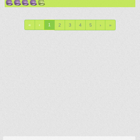
«
‹
1
2
3
4
5
›
»