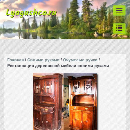
Lyagushca.ru
Togg
navi
Главная
/
Своими руками
/
Очумелые ручки
/
Реставрация деревянной мебели своими руками