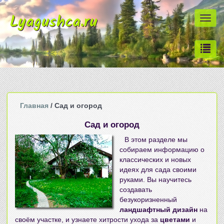
Lyagushca.ru
Togg
navi
Главная
/ Сад и огород
Сад и огород
В этом разделе мы
собираем информацию о
классических и новых
идеях для сада своими
руками
. Вы научитесь
создавать
безукоризненный
ландшафтный дизайн
на
своём участке, и узнаете хитрости ухода за
цветами
и