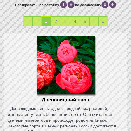
Сортировать : по рейтингу
по добавлению
«
‹
1
2
3
4
5
›
»
Древовидный пион
Древовидные пионы одни из редчайших растений,
которые могут жить более пятисот лет. Они считаются
цветами императора и происходят родом из Китая.
Некоторые сорта в Южных регионах России достигают в