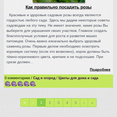
Как правильно посадить розы
Красивые и здоровые садовые розы всегда являются
гордостью любого сада. Здесь мы дадим некоторые советы
садоводам на эту тему. Не имеет значения, какие розы Вы
выберете для украшения своих участков. Главное создать
благополучные условия для роста и развития ваших
питомцев. Очень важно изначально выбрать здоровый
саженец розы. Первым делом необходимо осмотреть
корневую систему (если это возможно), корни должны быть
тёмно-коричневого цвета, крепкие и не подсохшие. При
срезе должен...
Подробнее
0 комментариев /
Сад и огород
/
Цветы для дома и сада
«
‹
1
2
3
4
5
›
»