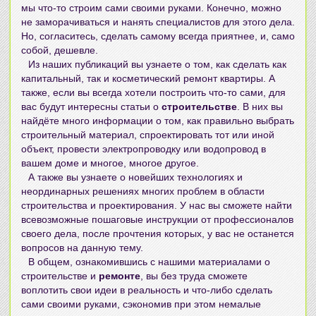
мы что-то
строим сами своими руками
. Конечно, можно
не заморачиваться и нанять специалистов для этого дела.
Но, согласитесь, сделать самому всегда приятнее, и, само
собой, дешевле.
Из наших публикаций вы узнаете о том, как сделать как
капитальный, так и
косметический ремонт квартиры
. А
также, если вы всегда хотели построить что-то сами, для
вас будут интересны статьи о
строительстве
. В них вы
найдёте много информации о том, как правильно выбрать
строительный материал, спроектировать тот или иной
объект, провести электропроводку или водопровод в
вашем доме и многое, многое другое.
А также вы узнаете о новейших технологиях и
неординарных решениях многих проблем в области
строительства и проектирования. У нас вы сможете найти
всевозможные пошаговые инструкции от профессионалов
своего дела, после прочтения которых, у вас не останется
вопросов на данную тему.
В общем, ознакомившись с нашими материалами о
строительстве и
ремонте
, вы без труда сможете
воплотить свои идеи в реальность и что-либо
сделать
сами своими руками
, сэкономив при этом немалые