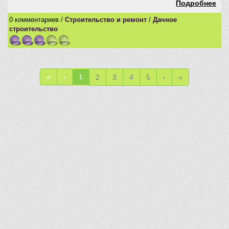
Подробнее
0 комментариев /
Строительство и ремонт
/
Дачное
строительство
«
‹
1
2
3
4
5
›
»