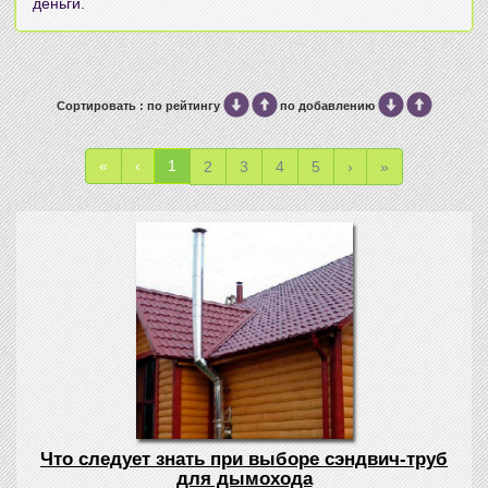
деньги.
Сортировать : по рейтингу
по добавлению
«
‹
1
2
3
4
5
›
»
Что следует знать при выборе сэндвич-труб
для дымохода