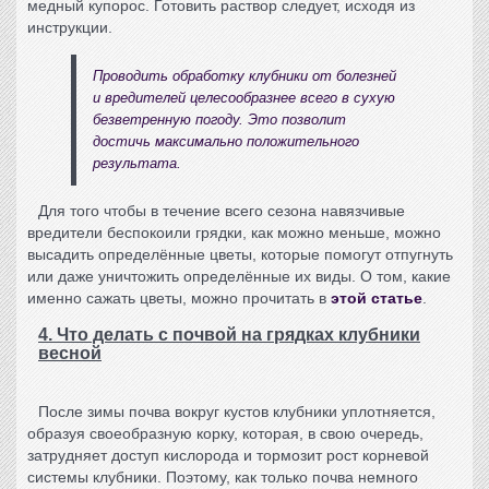
медный купорос. Готовить раствор следует, исходя из
инструкции.
Проводить
обработку клубники от болезней
и вредителей
целесообразнее всего в сухую
безветренную погоду. Это позволит
достичь максимально положительного
результата.
Для того чтобы в течение всего сезона навязчивые
вредители беспокоили грядки, как можно меньше, можно
высадить определённые цветы, которые помогут отпугнуть
или даже уничтожить определённые их виды. О том, какие
именно сажать цветы, можно прочитать в
этой статье
.
4. Что делать с почвой на грядках клубники
весной
После зимы почва вокруг
кустов клубники
уплотняется,
образуя своеобразную корку, которая, в свою очередь,
затрудняет доступ кислорода и тормозит рост корневой
системы клубники. Поэтому, как только почва немного