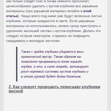
как только сойдёт снег и почва немного просохнет,
целесообразно удалить с кустов клубники все укрывные
материалы (про укрывной материал читайте в
этой
статье
). Чаще всего под ними уже будут зеленные листья
клубники, которые нуждаются в свете. Если укрывные
материалы не использовались, можно сразу приступать к
удалению засохшей листвы с кустов клубники. Делать это
следует острым секатором, стараясь не повредить
сердцевину и молодые листочки.
Также с грядок клубники убирается весь
органический мусор. Таким образом вы
позволите прогреваться почве гораздо
глубже, а это, в свою очередь, активирует
рост корневой системы кустов клубники и
в итоге урожай будет более богатым.
2. Как следует проводить пересадку клубники
весной