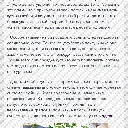
апреле до наступления температуры выше 15°С. Связанно
это с тем, что с приходом тёплой погоды надземная часть
кустов клубники
вступает в активный рост и тратит на это
большую часть своей энергии. Поэтому корни должны
успеть прижиться и адаптироваться к новым условиям.
Особое внимание при
посадке клубники
следует уделять
сердцевине куста. Её нельзя углублять в почву, иначе она
может загнить, но и возвышать её сильно над уровнем
земли тоже не стоит, это приведёт к засыханию растения.
Лучше всего при посадке куст немного приподнять, потому
что когда почва немного осядет, розетка как раз сравняется
с её уровнем.
Для того чтобы куст лучше прижился после пересадки, его
следует выкапывать с комом земли, в этом случае корневая
система клубники будет подвержена минимальным
повреждениям. В последнее время становится очень
популярно высаживать клубнику и землянику в
вертикальные грядки. О том, какие плюсы и минусы
существуют у данного способа, вы можете узнать
здесь
.