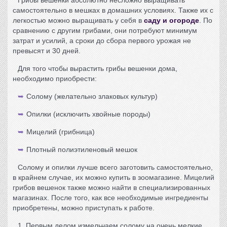
Грибы вешенки
абсолютно несложно выращивать
самостоятельно в мешках в домашних условиях. Также их с
легкостью можно выращивать у себя в
саду и огороде
. По
сравнению с другим грибами, они потребуют минимум
затрат и усилий, а сроки до сбора первого урожая не
превысят и 30 дней.
Для того чтобы вырастить
грибы вешенки
дома,
необходимо приобрести:
Солому (желательно злаковых культур)
Опилки (исключить хвойные породы)
Мицелий (грибница)
Плотный полиэтиленовый мешок
Солому и опилки лучше всего заготовить самостоятельно,
в крайнем случае, их можно купить в зоомагазине. Мицелий
грибов вешенок также можно найти в специализированных
магазинах. После того, как все необходимые ингредиенты
приобретены, можно приступать к работе.
1. Первым делом измельчаем солому на очень мелкие