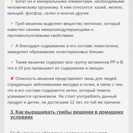
Богат он и минеральными элементами, необходимыми
человеческому организму. К ним относятся: калий, железо,
кальций, фосфор, селен и многие другие.
Гриб вешенка
выделяет вещество лентинан, который
известен своими иммуномодулирующими и
противоопухолевыми свойствами.
А благодаря содержанию в его составе ловастатина,
замедляет образование холестериновых бляшек.
Также вешенки содержат всю группу витаминов РР и В,
что в 10 раз превышает их содержание в овощах.
Опасность вешенки представляют лишь для людей,
страдающих заболеванием желудка и почек, в связи с тем,
что в его составе содержится хитин, который тяжело
усваивается организмом. Не стоит употреблять данный
продукт и детям, не достигшим 12 лет, по той же причине.
3. Как выращивать грибы вешенки в домашних
условиях