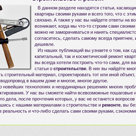
В данном разделе находятся статьи, касающ
квартиры своими руками
и всего того, что с эт
связано. А также у нас вы найдете ответы на в
возникают, когда мы что-то
строим сами своими
можно не заморачиваться и нанять специалисто
согласитесь, сделать самому всегда приятнее, 
дешевле.
Из наших публикаций вы узнаете о том, как с
капитальный, так и
косметический ремонт квар
вы всегда хотели построить что-то сами, для в
статьи о
строительстве
. В них вы найдёте мно
ь строительный материал, спроектировать тот или иной объект,
водопровод в вашем доме и многое, многое другое.
 о новейших технологиях и неординарных решениях многих проб
ектирования. У нас вы сможете найти всевозможные пошаговые 
о дела, после прочтения которых, у вас не останется вопросов
шись с нашими материалами о строительстве и
ремонте
, вы б
в реальность и что-либо
сделать сами своими руками
, сэконом