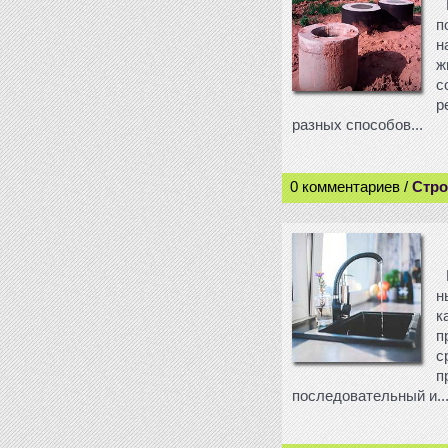
п
н
ж
с
р
разных способов...
0 комментариев /
Стро
н
к
п
с
п
последовательный и..