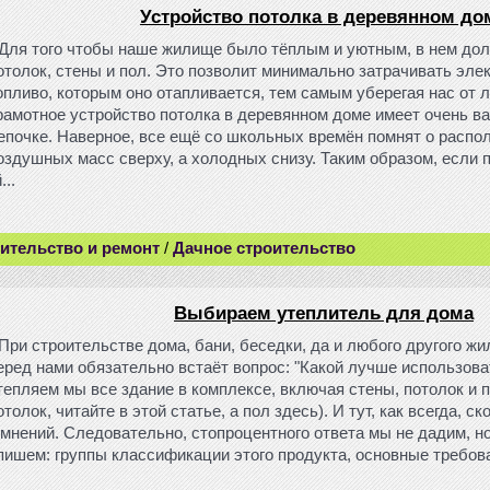
Устройство потолка в деревянном до
Для того чтобы наше жилище было тёплым и уютным, в нем до
отолок, стены и пол. Это позволит минимально затрачивать эле
опливо, которым оно отапливается, тем самым уберегая нас от л
рамотное устройство потолка в деревянном доме имеет очень ва
епочке. Наверное, все ещё со школьных времён помнят о расп
оздушных масс сверху, а холодных снизу. Таким образом, если 
...
ительство и ремонт
/
Дачное строительство
Выбираем утеплитель для дома
При строительстве дома, бани, беседки, да и любого другого ж
еред нами обязательно встаёт вопрос: "Какой лучше использова
тепляем мы все здание в комплексе, включая стены, потолок и п
отолок, читайте в этой статье, а пол здесь). И тут, как всегда, с
 мнений. Следовательно, стопроцентного ответа мы не дадим, н
пишем: группы классификации этого продукта, основные требова