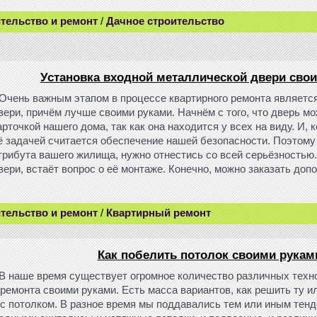
тельство и ремонт
/
Дачное строительство
Установка входной металлической двери сво
Очень важным этапом в процессе квартирного ремонта являетс
вери, причём лучше своими руками. Начнём с того, что дверь м
арточкой нашего дома, так как она находится у всех на виду. И, 
ё задачей считается обеспечение нашей безопасности. Поэтому 
трибута вашего жилища, нужно отнестись со всей серьёзностью
вери, встаёт вопрос о её монтаже. Конечно, можно заказать допо
тельство и ремонт
/
Квартирный ремонт
Как побелить потолок своими рукам
В наше время существует огромное количество различных техн
 ремонта своими руками. Есть масса вариантов, как решить ту и
 с потолком. В разное время мы поддавались тем или иным тен