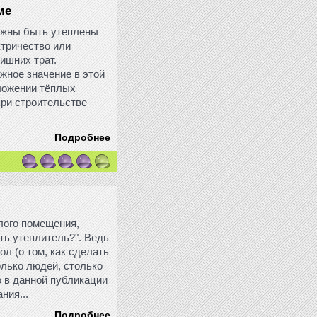
ме
лжны быть утеплены
ктричество или
ишних трат.
жное значение в этой
оложении тёплых
при строительстве
Подробнее
илого помещения,
ть утеплитель?". Ведь
ол (о том, как сделать
колько людей, столько
о в данной публикации
ния...
Подробнее