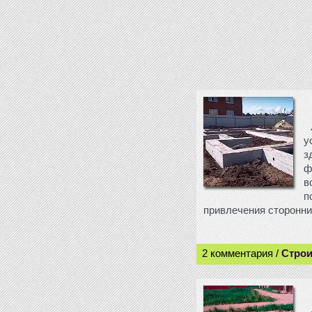
у
з
ф
в
п
привлечения сторонних
2 комментария /
Строи