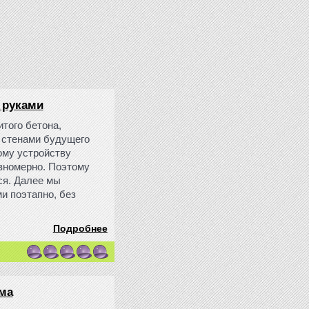
 руками
того бетона,
 стенами будущего
ому устройству
вномерно. Поэтому
ся. Далее мы
и поэтапно, без
Подробнее
ма