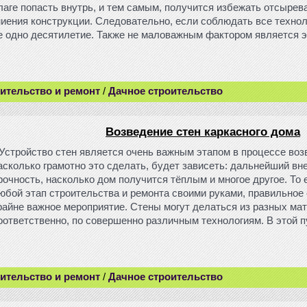
лаге попасть внутрь, и тем самым, получится избежать отсырев
ниения конструкции. Следовательно, если соблюдать все технол
е одно десятилетие. Также не маловажным фактором является 
ительство и ремонт
/
Дачное строительство
Возведение стен каркасного дома
Устройство стен является очень важным этапом в процессе возв
асколько грамотно это сделать, будет зависеть: дальнейший вн
рочность, насколько дом получится тёплым и многое другое. То е
юбой этап строительства и ремонта своими руками, правильное 
райне важное мероприятие. Стены могут делаться из разных мат
оответственно, по совершенно различным технологиям. В этой 
ительство и ремонт
/
Дачное строительство