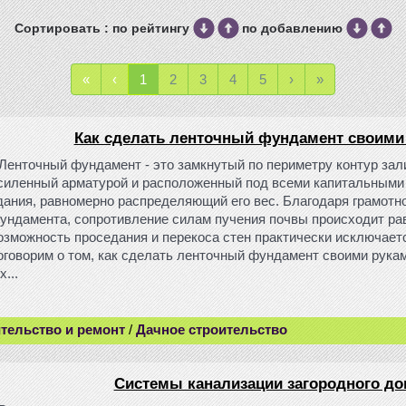
Сортировать : по рейтингу
по добавлению
«
‹
1
2
3
4
5
›
»
Как сделать ленточный фундамент своими
Ленточный фундамент - это замкнутый по периметру контур зали
силенный арматурой и расположенный под всеми капитальными
дания, равномерно распределяющий его вес. Благодаря грамотн
ундамента, сопротивление силам пучения почвы происходит ра
озможность проседания и перекоса стен практически исключает
оговорим о том, как сделать ленточный фундамент своими рукам
...
тельство и ремонт
/
Дачное строительство
Системы канализации загородного до