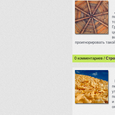
п
т
Г
ц
в
проигнорировать такой
0 комментариев /
Стро
п
у
п
и
о