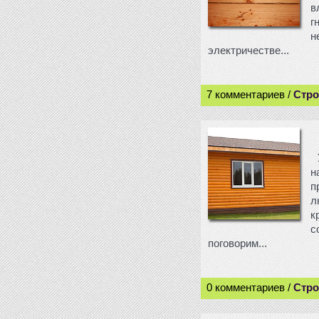
в
г
н
электричестве...
7 комментариев /
Стро
н
п
л
к
с
поговорим...
0 комментариев /
Стро