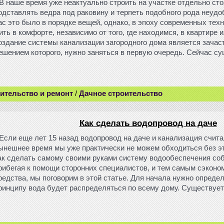
В наше время уже неактуально строить на участке отдельно ст
одставлять ведра под раковину и терпеть подобного рода неуд
ас это было в порядке вещей, однако, в эпоху современных тех
ить в комфорте, независимо от того, где находимся, в квартире 
оздание системы канализации загородного дома является зачас
ешением которого, нужно заняться в первую очередь. Сейчас с
ительство и ремонт
/
Дачное строительство
Как сделать водопровод на даче
Если еще лет 15 назад водопровод на даче и канализация счита
ынешнее время мы уже практически не можем обходиться без эт
ак сделать самому своими руками систему водообеспечения соб
рибегая к помощи сторонних специалистов, и тем самым сэкон
редства, мы поговорим в этой статье. Для начала нужно опреде
ринципу вода будет распределяться по всему дому. Существует
.