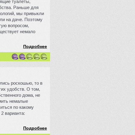
оящие туалеты,
обства. Раньше для
нологий, мы привыкли
или на даче. Поэтому
тую вопросом,
уществует немало
Подробнее
лись роскошью, то в
их удобств. О том,
ственного дома, не
омить немалые
литься по какому
 2 варианта:
Подробнее