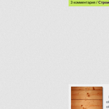
3 комментария /
Строи
о
о