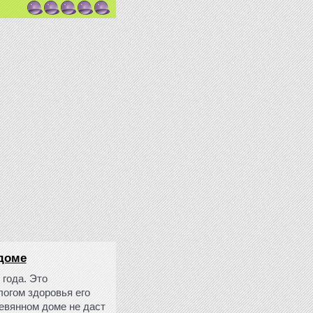
 доме
 года. Это
логом здоровья его
ревянном доме не даст