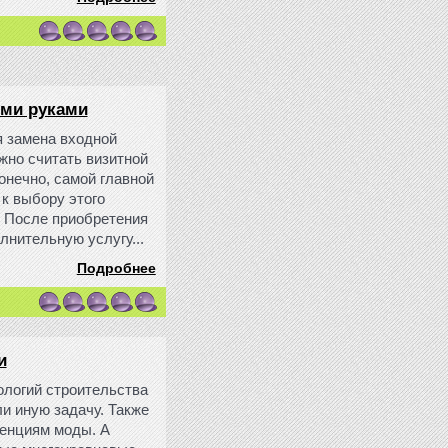
ими руками
я замена входной
ожно считать визитной
конечно, самой главной
к выбору этого
. После приобретения
лнительную услугу...
Подробнее
и
ологий строительства
ли иную задачу. Также
денциям моды. А