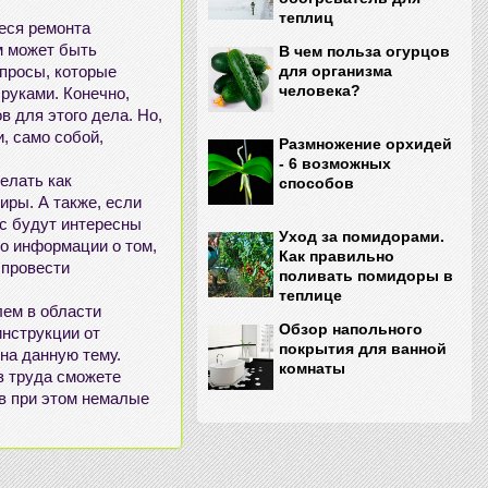
теплиц
иеся
ремонта
им может быть
В чем польза огурцов
опросы, которые
для организма
человека?
 руками
. Конечно,
в для этого дела. Но,
и, само собой,
Размножение орхидей
- 6 возможных
делать как
способов
тиры
. А также, если
ас будут интересны
Уход за помидорами.
го информации о том,
Как правильно
 провести
поливать помидоры в
теплице
лем в области
Обзор напольного
инструкции от
покрытия для ванной
 на данную тему.
комнаты
ез труда сможете
ив при этом немалые