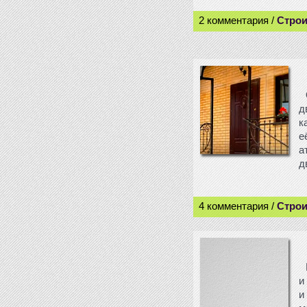
2 комментария /
Строи
д
к
е
а
д
4 комментария /
Строи
и
и