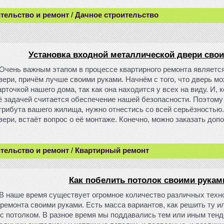
тельство и ремонт
/
Дачное строительство
Установка входной металлической двери сво
Очень важным этапом в процессе квартирного ремонта являетс
вери, причём лучше своими руками. Начнём с того, что дверь м
арточкой нашего дома, так как она находится у всех на виду. И, 
ё задачей считается обеспечение нашей безопасности. Поэтому 
трибута вашего жилища, нужно отнестись со всей серьёзностью
вери, встаёт вопрос о её монтаже. Конечно, можно заказать допо
тельство и ремонт
/
Квартирный ремонт
Как побелить потолок своими рукам
В наше время существует огромное количество различных техн
 ремонта своими руками. Есть масса вариантов, как решить ту и
 с потолком. В разное время мы поддавались тем или иным тен