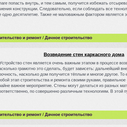
лаге попасть внутрь, и тем самым, получится избежать отсырев
ниения конструкции. Следовательно, если соблюдать все технол
е одно десятилетие. Также не маловажным фактором является 
ительство и ремонт
/
Дачное строительство
Возведение стен каркасного дома
Устройство стен является очень важным этапом в процессе возв
асколько грамотно это сделать, будет зависеть: дальнейший вн
рочность, насколько дом получится тёплым и многое другое. То е
юбой этап строительства и ремонта своими руками, правильное 
райне важное мероприятие. Стены могут делаться из разных мат
оответственно, по совершенно различным технологиям. В этой 
ительство и ремонт
/
Дачное строительство