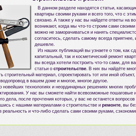
В данном разделе находятся статьи, касающ
квартиры своими руками
и всего того, что с эт
связано. А также у нас вы найдете ответы на в
возникают, когда мы что-то
строим сами своими
можно не заморачиваться и нанять специалисто
согласитесь, сделать самому всегда приятнее, 
дешевле.
Из наших публикаций вы узнаете о том, как с
капитальный, так и
косметический ремонт квар
вы всегда хотели построить что-то сами, для в
статьи о
строительстве
. В них вы найдёте мно
ь строительный материал, спроектировать тот или иной объект,
водопровод в вашем доме и многое, многое другое.
 о новейших технологиях и неординарных решениях многих проб
ектирования. У нас вы сможете найти всевозможные пошаговые 
о дела, после прочтения которых, у вас не останется вопросов
шись с нашими материалами о строительстве и
ремонте
, вы б
в реальность и что-либо
сделать сами своими руками
, сэконом