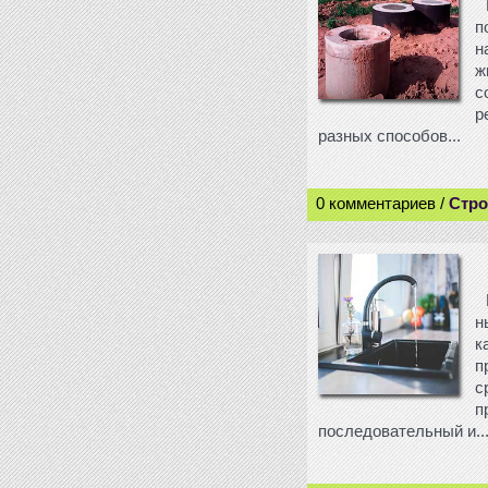
п
н
ж
с
р
разных способов...
0 комментариев /
Стро
н
к
п
с
п
последовательный и..