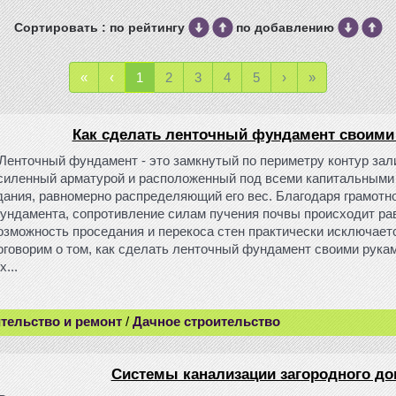
Сортировать : по рейтингу
по добавлению
«
‹
1
2
3
4
5
›
»
Как сделать ленточный фундамент своими
Ленточный фундамент - это замкнутый по периметру контур зали
силенный арматурой и расположенный под всеми капитальными
дания, равномерно распределяющий его вес. Благодаря грамотн
ундамента, сопротивление силам пучения почвы происходит ра
озможность проседания и перекоса стен практически исключает
оговорим о том, как сделать ленточный фундамент своими рукам
...
тельство и ремонт
/
Дачное строительство
Системы канализации загородного до