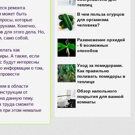
теплиц
иеся
ремонта
им может быть
В чем польза огурцов
опросы, которые
для организма
человека?
 руками
. Конечно,
в для этого дела. Но,
и, само собой,
Размножение орхидей
- 6 возможных
делать как
способов
тиры
. А также, если
ас будут интересны
Уход за помидорами.
го информации о том,
Как правильно
 провести
поливать помидоры в
теплице
лем в области
Обзор напольного
инструкции от
покрытия для ванной
 на данную тему.
комнаты
ез труда сможете
ив при этом немалые