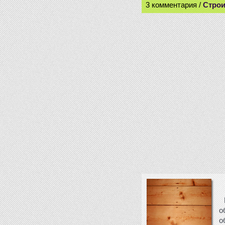
3 комментария /
Строи
о
о