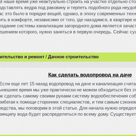
В наше время уже неактуально строить на участке отдельно ст
одставлять ведра под раковину и терпеть подобного рода неуд
ас это было в порядке вещей, однако, в эпоху современных тех
ить в комфорте, независимо от того, где находимся, в квартире 
оздание системы канализации загородного дома является зачас
ешением которого, нужно заняться в первую очередь. Сейчас с
ительство и ремонт
/
Дачное строительство
Как сделать водопровод на даче
Если еще лет 15 назад водопровод на даче и канализация счита
ынешнее время мы уже практически не можем обходиться без эт
ак сделать самому своими руками систему водообеспечения соб
рибегая к помощи сторонних специалистов, и тем самым сэкон
редства, мы поговорим в этой статье. Для начала нужно опреде
ринципу вода будет распределяться по всему дому. Существует
.