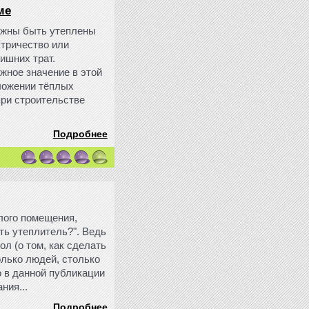
ме
лжны быть утеплены
ктричество или
ишних трат.
жное значение в этой
оложении тёплых
при строительстве
Подробнее
илого помещения,
ть утеплитель?". Ведь
ол (о том, как сделать
колько людей, столько
о в данной публикации
ния...
Подробнее