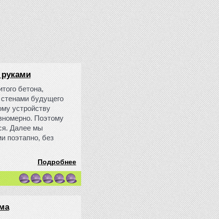
 руками
того бетона,
 стенами будущего
ому устройству
вномерно. Поэтому
ся. Далее мы
и поэтапно, без
Подробнее
ма