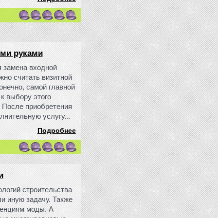
ими руками
я замена входной
ожно считать визитной
конечно, самой главной
к выбору этого
. После приобретения
лнительную услугу...
Подробнее
и
ологий строительства
ли иную задачу. Также
денциям моды. А