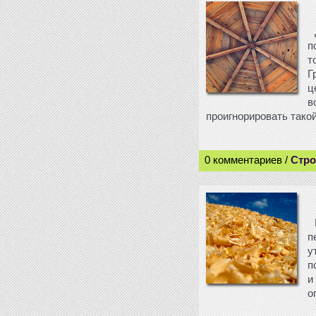
п
т
Г
ц
в
проигнорировать такой
0 комментариев /
Стро
п
у
п
и
о