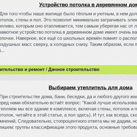
Устройство потолка в деревянном до
Для того чтобы наше жилище было тёплым и уютным, в нем до
отолок, стены и пол. Это позволит минимально затрачивать эле
опливо, которым оно отапливается, тем самым уберегая нас от л
рамотное устройство потолка в деревянном доме имеет очень ва
епочке. Наверное, все ещё со школьных времён помнят о расп
оздушных масс сверху, а холодных снизу. Таким образом, если 
...
ительство и ремонт
/
Дачное строительство
Выбираем утеплитель для дома
При строительстве дома, бани, беседки, да и любого другого ж
еред нами обязательно встаёт вопрос: "Какой лучше использова
тепляем мы все здание в комплексе, включая стены, потолок и п
отолок, читайте в этой статье, а пол здесь). И тут, как всегда, с
 мнений. Следовательно, стопроцентного ответа мы не дадим, н
пишем: группы классификации этого продукта, основные требова