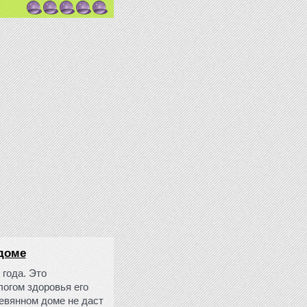
 доме
 года. Это
логом здоровья его
ревянном доме не даст