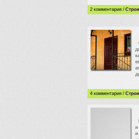
2 комментария /
Строи
д
к
е
а
д
4 комментария /
Строи
и
и