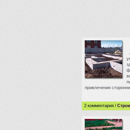
у
з
ф
в
п
привлечения сторонних
2 комментария /
Строи