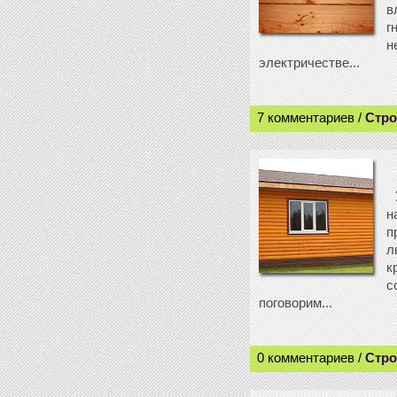
в
г
н
электричестве...
7 комментариев /
Стро
н
п
л
к
с
поговорим...
0 комментариев /
Стро