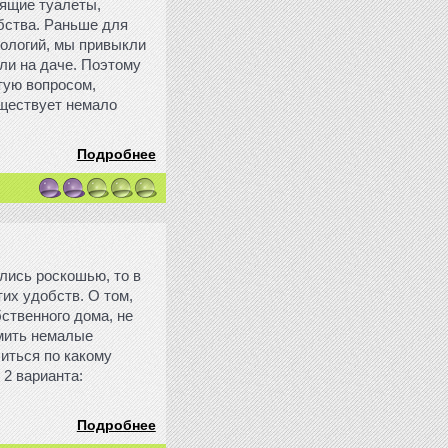
оящие туалеты,
обства. Раньше для
нологий, мы привыкли
или на даче. Поэтому
тую вопросом,
уществует немало
Подробнее
лись роскошью, то в
их удобств. О том,
ственного дома, не
омить немалые
литься по какому
 2 варианта:
Подробнее