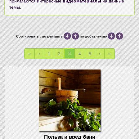
прилагаются интересные
видеоматериалы
на данные
темы.
Сортировать : по рейтингу
по добавлению
3
«
‹
1
2
4
5
›
»
Польза и вред бани