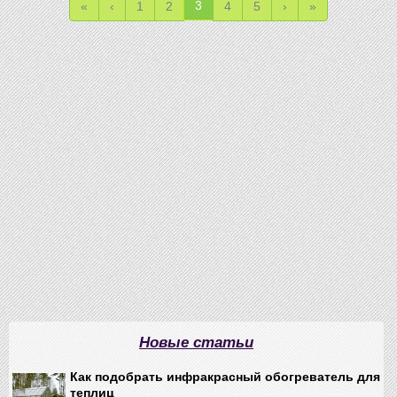
3
«
‹
1
2
4
5
›
»
Новые статьи
Как подобрать инфракрасный обогреватель для
теплиц